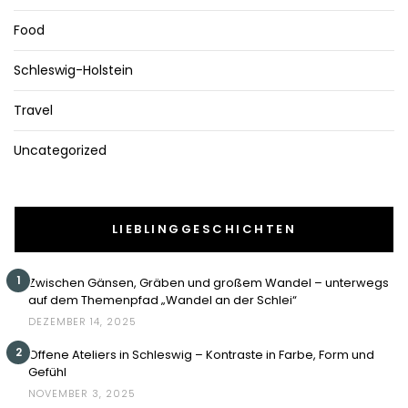
Food
Schleswig-Holstein
Travel
Uncategorized
LIEBLINGGESCHICHTEN
1
Zwischen Gänsen, Gräben und großem Wandel – unterwegs
auf dem Themenpfad „Wandel an der Schlei“
DEZEMBER 14, 2025
2
Offene Ateliers in Schleswig – Kontraste in Farbe, Form und
Gefühl
NOVEMBER 3, 2025