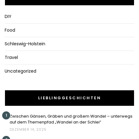
DIY
Food
Schleswig-Holstein
Travel
Uncategorized
LIEBLINGGESCHICHTEN
1
Zwischen Gänsen, Gräben und großem Wandel – unterwegs
auf dem Themenpfad „Wandel an der Schlei“
DEZEMBER 14, 2025